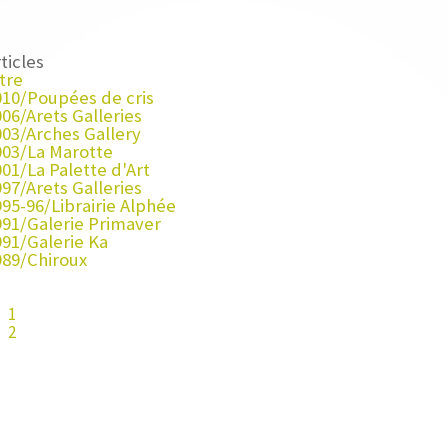
ticles
tre
010/Poupées de cris
06/Arets Galleries
003/Arches Gallery
003/La Marotte
01/La Palette d'Art
97/Arets Galleries
95-96/Librairie Alphée
991/Galerie Primaver
991/Galerie Ka
989/Chiroux
1
2